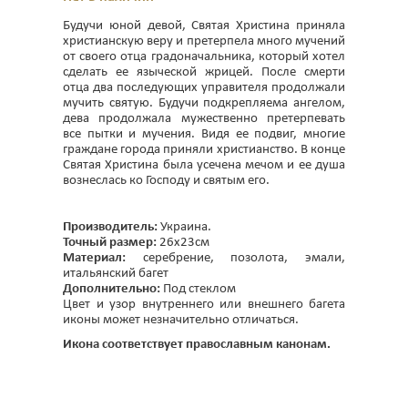
Будучи юной девой, Святая Христина приняла
христианскую веру и претерпела много мучений
от своего отца градоначальника, который хотел
сделать ее языческой жрицей. После смерти
отца два последующих управителя продолжали
мучить святую. Будучи подкрепляема ангелом,
дева продолжала мужественно претерпевать
все пытки и мучения. Видя ее подвиг, многие
граждане города приняли христианство. В конце
Святая Христина была усечена мечом и ее душа
вознеслась ко Господу и святым его.
Производитель:
Украина.
Точный размер:
26x23см
Материал:
серебрение, позолота, эмали,
итальянский багет
Дополнительно:
Под стеклом
Цвет и узор внутреннего или внешнего багета
иконы может незначительно отличаться.
Икона соответствует православным канонам.