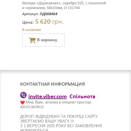
Матери «Державная», серебро 925, с позолотой
и чернением, 58х33мм, О 131744
Артикул:
ПД008464
5 620
грн.
Цена:
В наличии
КОНТАКТНАЯ ИНФОРМАЦИЯ
invite.viber.com
Спільнота
Мир Вам, в
ітаємо в інтернет просторі
AXIOS.WORLD
ДОРОГІ ВІДВІДУВАЧІ ТА ПОКУПЦІ САЙТУ
ЗВЕРТАЄМО ВАШУ УВАГУ !!!
З 1 ВЕРЕСНЯ 2025 РОКУ ВСІ ЗАМОВЛЕННЯ
ФОРМУЮТЬСЯ